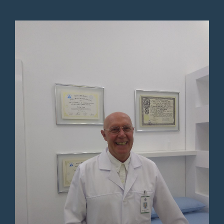
Muito atencioso, presta bem
atenção na criança , conversa
bastante com o paciente e
detalha tudo Um ótimo
médico !!
Paciente