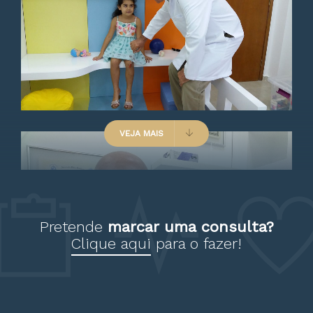
consulta é realizada de forma
detalhada e esclarecedora.
Paciente
VEJA MAIS
Muito atencioso examina bem
conversa bastante com agente
Pretende
marcar uma consulta?
Clique aqui
para o fazer!