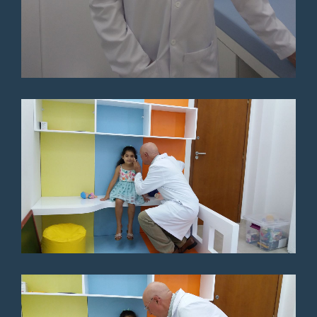
muito atencioso, parabéns , fez
todo checape que um médico
deve fazer, os médicos aqui de
Passos tinham que seguir
exemplo dele. ótimo médico
Paciente
Médico muito humano,
atencioso e confiável. A