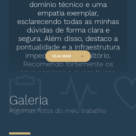
domínio técnico e uma
empatia exemplar,
esclarecendo todas as minhas
dúvidas de forma clara e
segura. Além disso, destaco a
pontualidade e a infraestrutura
impecável do consultório.
VEJA MAIS
Recomendo fortemente os
seus serviços a quem busca
um atendimento de alta
qualidade e confiança.
Galeria
Algumas fotos do meu trabalho
Paciente