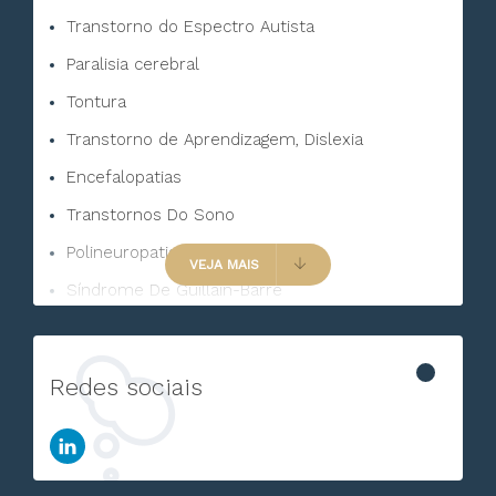
Transtorno do Espectro Autista
Paralisia cerebral
Tontura
Transtorno de Aprendizagem, Dislexia
Encefalopatias
Transtornos Do Sono
Polineuropatias
VEJA MAIS
Síndrome De Guillain-Barré
Transtornos de tique
Tremor e Movimentos Involuntários
Redes sociais