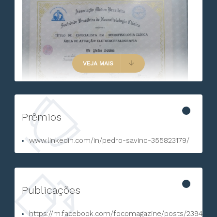
VEJA MAIS
Prêmios
www.linkedin.com/in/pedro-savino-355823179/
Publicações
https://m.facebook.com/focomagazine/posts/23946162.