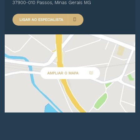
37900-010 Passos, Minas Gerais MG
LIGAR AO ESPECIALISTA
AMPLIAR O MAPA